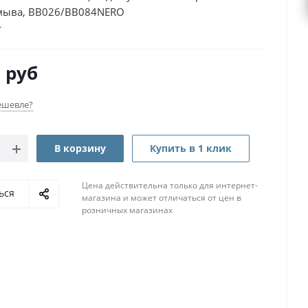
мыва, BB026/BB084NERO
0
руб
ешевле?
В корзину
Купить в 1 клик
Цена действительна только для интернет-
ься
магазина и может отличаться от цен в
розничных магазинах