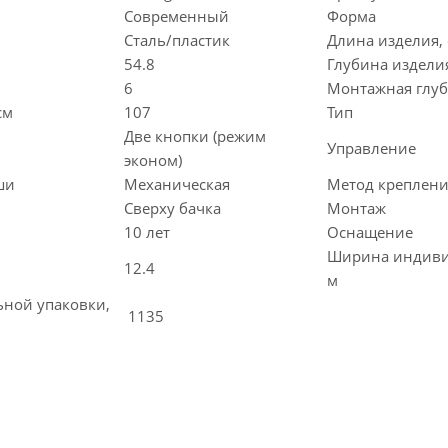
Современный
Форма
Сталь/пластик
Длина изделия,
54.8
Глубина изделия
6
Монтажная глуб
см
107
Тип
Две кнопки (режим
Управление
эконом)
ши
Механическая
Метод креплен
Сверху бачка
Монтаж
10 лет
Оснащение
Ширина индиви
12.4
м
ной упаковки,
1135