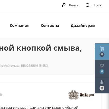
Войти
Поиск
Компания
Контакты
Дизайнерам
рной кнопкой смыва,
0
кнопкой смыва, BB026/BB084NERO
0
0
истема инсталляции для унитазов с чёрной