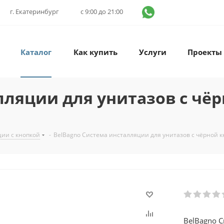
г. Екатеринбург
с 9:00 до 21:00
Каталог
Как купить
Услуги
Проекты
лляции для унитазов с чё
ии с кнопкой
-
BelBagno Система инсталляции для унитазов с чёрной 
BelBagno С