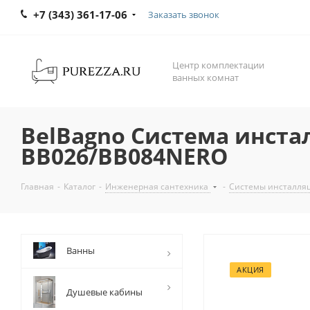
+7 (343) 361-17-06
Заказать звонок
Центр комплектации
ванных комнат
BelBagno Система инста
BB026/BB084NERO
Главная
-
Каталог
-
Инженерная сантехника
-
Системы инсталляц
Ванны
АКЦИЯ
Душевые кабины