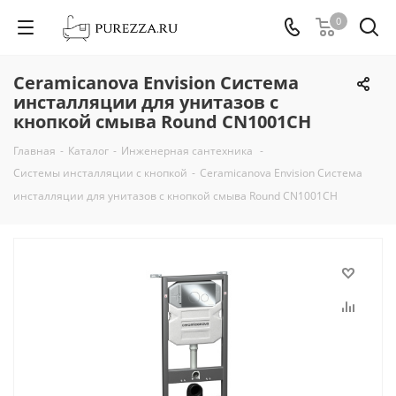
0
Ceramicanova Envision Система
инсталляции для унитазов с
кнопкой смыва Round CN1001CH
Главная
-
Каталог
-
Инженерная сантехника
-
Системы инсталляции с кнопкой
-
Ceramicanova Envision Система
инсталляции для унитазов с кнопкой смыва Round CN1001CH