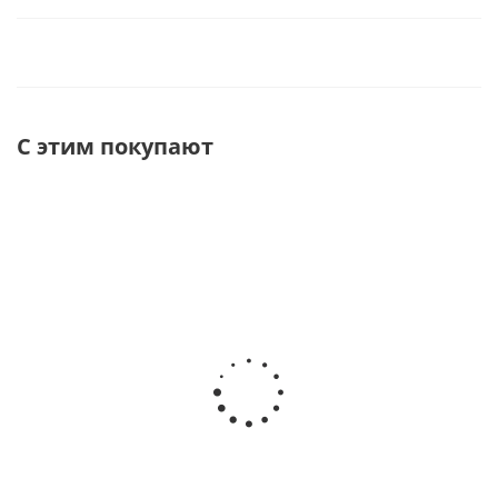
С этим покупают
Unicorn А120 сифон для умывальника
350
руб