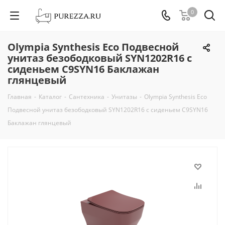
0
Olympia Synthesis Eco Подвесной
унитаз безободковый SYN1202R16 с
сиденьем C9SYN16 Баклажан
глянцевый
Главная
-
Каталог
-
Сантехника
-
Унитазы
-
Olympia Synthesis Eco
Подвесной унитаз безободковый SYN1202R16 с сиденьем C9SYN16
Баклажан глянцевый