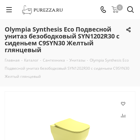
0
Olympia Synthesis Eco Подвесной
унитаз безободковый SYN1202R30 с
сиденьем C9SYN30 Желтый
глянцевый
Главная
-
Каталог
-
Сантехника
-
Унитазы
-
Olympia Synthesis Eco
Подвесной унитаз безободковый SYN1202R30 с сиденьем C9SYN30
Желтый глянцевый