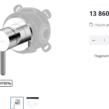
13 86
Нашли д
Поделит