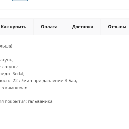
Как купить
Оплата
Доставка
Отзывы
ольша)
латунь;
: латунь;
ридж: Sedal;
ность: 22 л/мин при давлении 3 Бар;
 в комплекте.
ия покрытия: гальваника