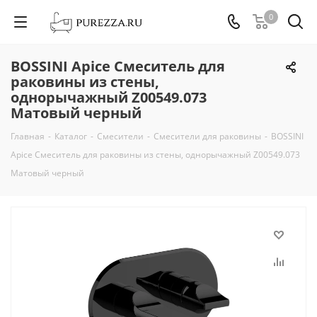
0
BOSSINI Apice Смеситель для
раковины из стены,
однорычажный Z00549.073
Матовый черный
Главная
-
Каталог
-
Смесители
-
Смесители для раковины
-
BOSSINI
Apice Смеситель для раковины из стены, однорычажный Z00549.073
Матовый черный