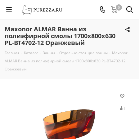
0
Maxonor ALMAR Ванна из
полиэфирной смолы 1700х800х630
PL-BT4702-12 Оранжевый
Главная
-
Каталог
-
Ванны
-
Отдельно-стоящие ванны
-
Maxonor
ALMAR Ванна из полиэфирной смолы 1700х800х630 PL-BT4702-12
Оранжевый