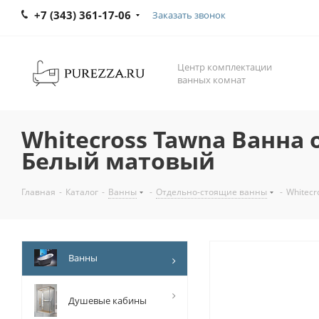
+7 (343) 361-17-06
Заказать звонок
Центр комплектации
ванных комнат
Whitecross Tawna Ванна 
Белый матовый
Главная
-
Каталог
-
Ванны
-
Отдельно-стоящие ванны
-
Whitecr
Ванны
Душевые кабины