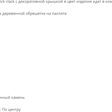
lick-clack с декоративной крышкой в цвет изделия идет в ко
в деревянной обрешётке на паллете.
енный камень
: По центру