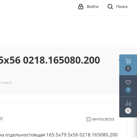
Войти
Поиск
х56 0218.165080.200
0
атовый
0
0
на отдельностоящая 165.5х79.5х56 0218.165080.200