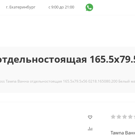
г. Екатеринбург
с 9:00 до 21:00
отдельностоящая 165.5х79.5
oss Tawna Ванна отдельностоящая 165.5х79.5х56 0218.165080.200 Белый м
Tawna Ван