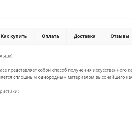
Как купить
Оплата
Доставка
Отзывы
ольша)
rface представляет собой способ получения искусственного
вляется сплошным однородным материалом высочайшего кач
ристики: