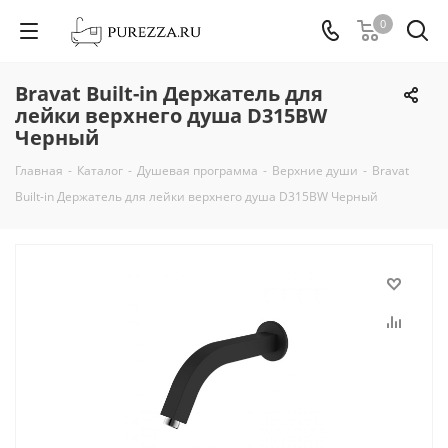
0
Bravat Built-in Держатель для
лейки верхнего душа D315BW
Черный
Главная
-
Каталог
-
Душевая программа
-
Верхние души
-
Bravat
Built-in Держатель для лейки верхнего душа D315BW Черный