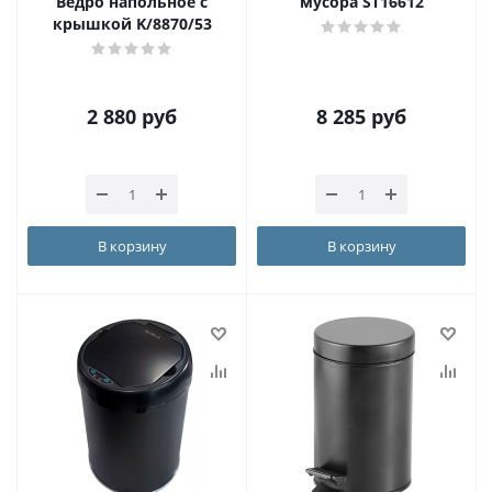
Ведро напольное с
мусора ST16612
крышкой K/8870/53
2 880
руб
8 285
руб
В корзину
В корзину