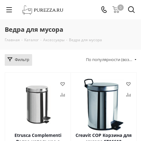
0
Ведра для мусора
Главная
-
Каталог
-
Аксессуары
-
Ведра для мусора
Фильтр
По популярности (возрастание)
Etrusca Complementi
Creavit COP Корзина для