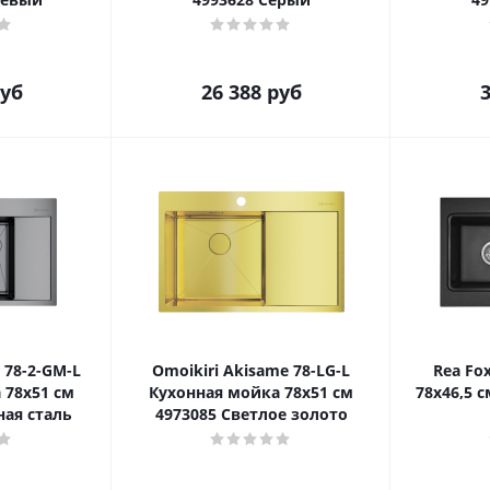
уб
26 388
руб
3
 78-2-GM-L
Omoikiri Akisame 78-LG-L
Rea Fo
 78x51 см
Кухонная мойка 78x51 см
78x46,5 
ная сталь
4973085 Светлое золото