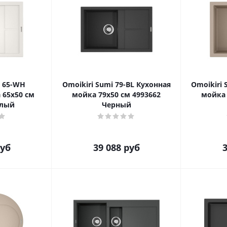
i 65-WH
Omoikiri Sumi 79-BL Кухонная
Omoikiri 
 65x50 см
мойка 79x50 см 4993662
мойка 
елый
Черный
уб
39 088
руб
3