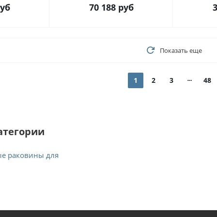
уб
70 188
руб
3
Показать еще
1
2
3
48
атегории
е раковины для