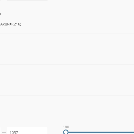
я
Акция (
216
)
180