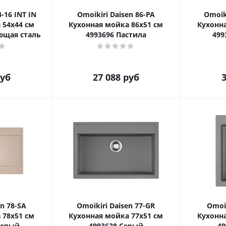
-16 INT IN
Omoikiri Daisen 86-PA
Omoiki
 54x44 см
Кухонная мойка 86x51 см
Кухонна
ющая сталь
4993696 Пастила
499
уб
27 088
руб
3
en 78-SA
Omoikiri Daisen 77-GR
Omoik
 78x51 см
Кухонная мойка 77x51 см
Кухонна
жевый
4993628 Серый
49