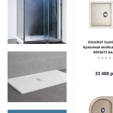
Omoikiri Sum
Кухонная мойка
4993673 Б
33 488
р