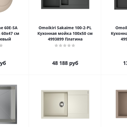
me 60E-SA
Omoikiri Sakaime 100-2-PL
Omoik
 60x47 см
Кухонная мойка 100x50 см
Кухонна
жевый
4993899 Платина
49
уб
48 188
руб
1