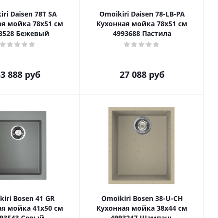
ri Daisen 78T SA
Omoikiri Daisen 78-LB-PA
я мойка 78x51 см
Кухонная мойка 78x51 см
3528 Бежевый
4993688 Пастила
3 888
руб
27 088
руб
iri Bosen 41 GR
Omoikiri Bosen 38-U-CH
я мойка 41x50 см
Кухонная мойка 38x44 см
93543 Серый
4993247 Шампань