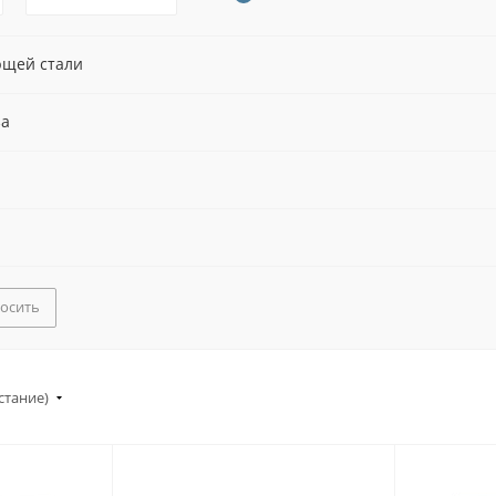
ющей стали
за
осить
стание)