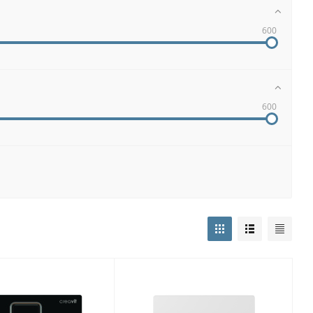
600
600