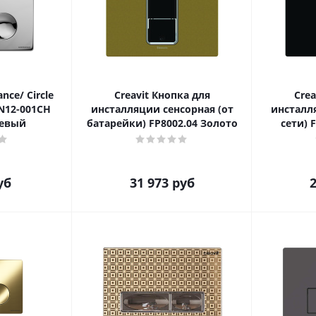
nce/ Circle
Creavit Кнопка для
Crea
N12-001CH
инсталляции сенсорная (от
инсталл
цевый
батарейки) FP8002.04 Золото
сети) 
уб
31 973
руб
2