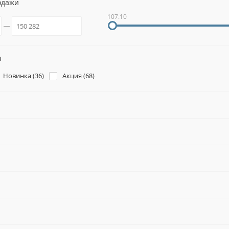
одажи
107.10
я
Новинка (
36
)
Акция (
68
)