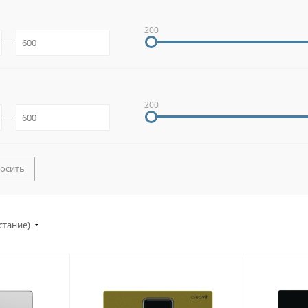
200
200
осить
стание)