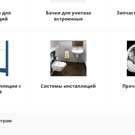
 для
Бачки для унитаза
Запчас
ций
встроенные
лляции с
Системы инсталляций
Проч
й
етрам