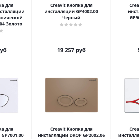
ка для
Creavit Кнопка для
Crea
нсталляции
инсталляции GP4002.00
инст
анической
Черный
GP9
04 Золото
уб
19 257
руб
ка для
Creavit Кнопка для
Crea
 GP7001.00
инсталляции DROP GP2002.06
инсталля