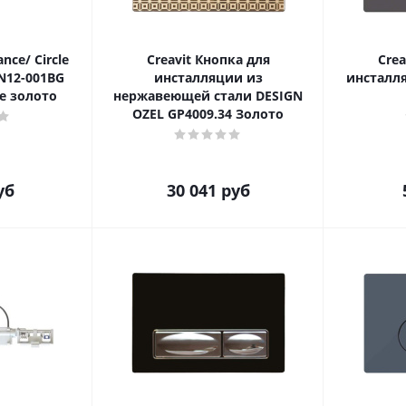
nce/ Circle
Creavit Кнопка для
Crea
N12-001BG
инсталляции из
инсталля
е золото
нержавеющей стали DESIGN
OZEL GP4009.34 Золото
уб
30 041
руб