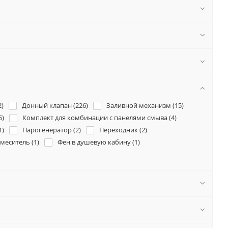
2
)
Донный клапан (
226
)
Заливной механизм (
15
)
5
)
Комплект для комбинации с панелями смыва (
4
)
1
)
Парогенератор (
2
)
Переходник (
2
)
меситель (
1
)
Фен в душевую кабину (
1
)