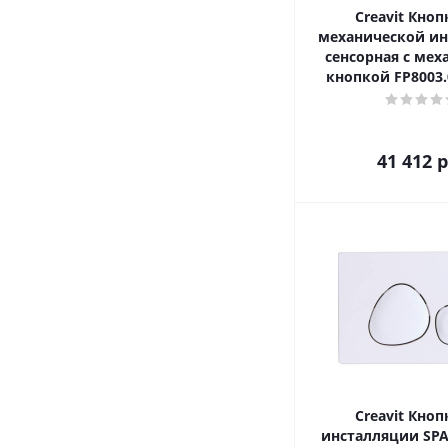
Creavit Кноп
механической и
сенсорная с мех
кнопкой FP8003.
41 412
р
Creavit Кноп
инсталляции SPA