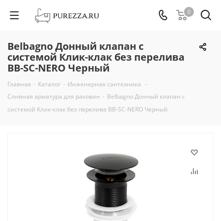
0
Belbagno Донный клапан с
системой Клик-клак без перелива
BB-SC-NERO Черный
Главная
-
Каталог
-
Инженерная сантехника
-
Сливная арматура для раковин
-
Belbagno Донный клапан с
системой Клик-клак без перелива BB-SC-NERO Черный