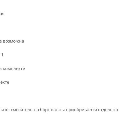
ая
ка возможна
 1
 в комплекте
лекте
ьно: смеситель на борт ванны приобретается отдельно