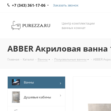
+7 (343) 361-17-06
Заказать звонок
Центр комплектации
ванных комнат
ABBER Акриловая ванна 
Главная
-
Каталог
-
Ванны
-
Полуовальные ванны
-
ABBER Акри
Ванны
Душевые кабины