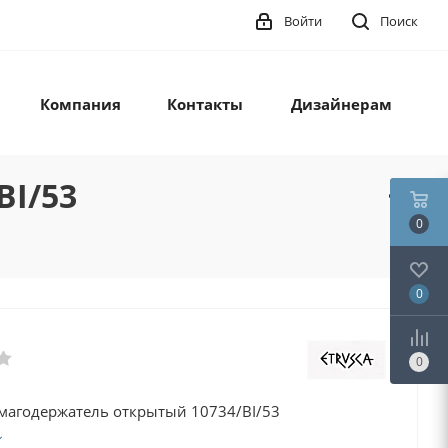
Войти
Поиск
Компания
Контакты
Дизайнерам
BI/53
0
0
0
умагодержатель открытый 10734/BI/53