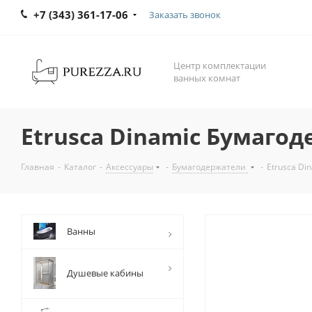
+7 (343) 361-17-06
Заказать звонок
Центр комплектации
ванных комнат
Etrusca Dinamic Бумагод
Главная
-
Каталог
-
Аксессуары
-
Бумагодержатели
-
Etrusca Di
Ванны
Душевые кабины