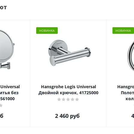
ют
НОВИНКА
НОВИНКА
Universal
Hansgrohe Logis Universal
Hansgro
итья без
Двойной крючок, 41725000
Полот
3561000
кол
б
2 460
руб
4