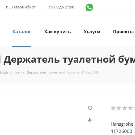
г. Екатеринбург
с 9:00 до 21:00
Каталог
Как купить
Услуги
Проекты
al Держатель туалетной бум
Logis Universal Держатель туалетной бумаги, 41726000
Hansgrohe 
41726000