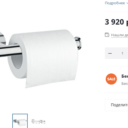
Подробнее
3 920
Нашли д
Бе
Бес
Поделит