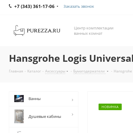
+7 (343) 361-17-06
Заказать звонок
Центр комплектации
ванных комнат
Hansgrohe Logis Univers
Главная
-
Каталог
-
Аксессуары
-
Бумагодержатели
-
Hansgrohe 
Ванны
НОВИНКА
Душевые кабины