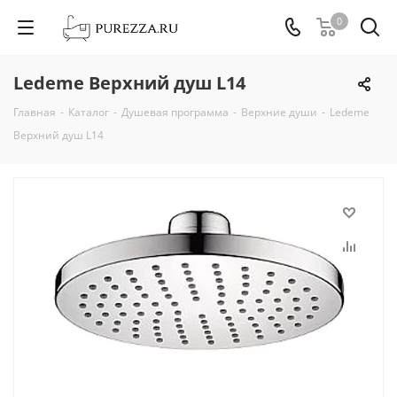
0
Ledeme Верхний душ L14
Главная
-
Каталог
-
Душевая программа
-
Верхние души
-
Ledeme
Верхний душ L14