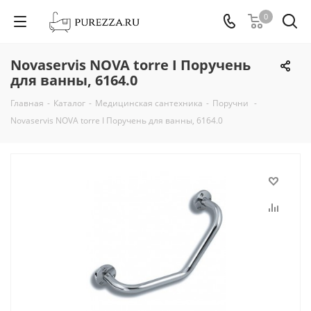
0
Novaservis NOVA torre I Поручень
для ванны, 6164.0
Главная
-
Каталог
-
Медицинская сантехника
-
Поручни
-
Novaservis NOVA torre I Поручень для ванны, 6164.0