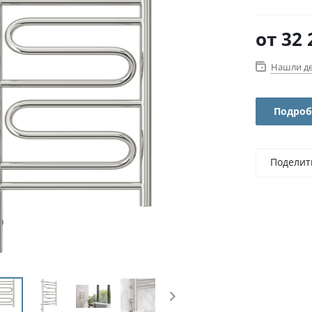
от
32 
Нашли д
Подроб
Поделит