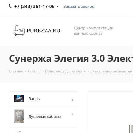
+7 (343) 361-17-06
Заказать звонок
Центр комплектации
ванных комнат
Сунержа Элегия 3.0 Эле
Главная
-
Каталог
-
Полотенцесушители
-
Электрические полоте
Ванны
Душевые кабины