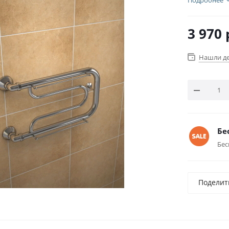
Подробнее
3 970
Нашли д
Бе
Бес
Поделит