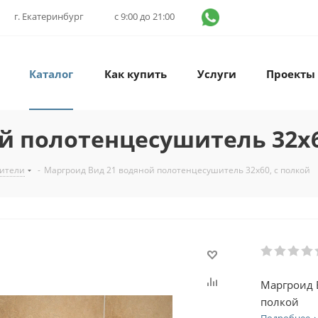
г. Екатеринбург
с 9:00 до 21:00
Каталог
Как купить
Услуги
Проекты
й полотенцесушитель 32х6
ители
-
Маргроид Вид 21 водяной полотенцесушитель 32х60, с полкой
Маргроид 
полкой