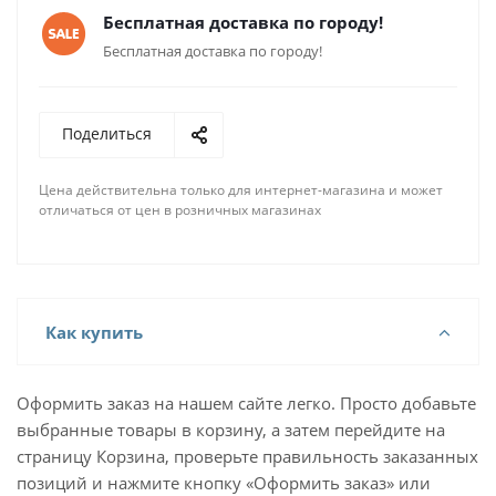
Благодаря своей универсальности и
Бесплатная доставка по городу!
лаконичности, подобные полотенесушители
Бесплатная доставка по городу!
могут использоваться в ванных комнатах любой
планировки, стиля и площади.
Поделиться
Они компактны, не занимают много места, не
привлекают к себе лишнего внимания. А, кроме
Цена действительна только для интернет-магазина и может
того, что помогают высушить полотенца и
отличаться от цен в розничных магазинах
некоторые предметы гардероба, подобные
полотенцесушители еще и делают ванную теплее.
Изготавливаются подобные конструкции из труб
(нержавеющая сталь), наружный диаметр которых
Как купить
составляет 32 и 18 мм. Толщина стенок 2 мм.
Оформить заказ на нашем сайте легко. Просто добавьте
Рассчитаны на стандартное рабочее давление в
выбранные товары в корзину, а затем перейдите на
системе водоснабжения – 8 атм. Опресовочное
страницу Корзина, проверьте правильность заказанных
давление до 32 атм.
позиций и нажмите кнопку «Оформить заказ» или