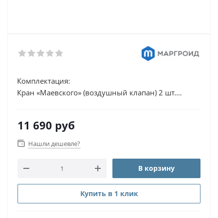
Комплектация:
Кран «Маевского» (воздушный клапан) 2 шт.
Кронштейн телескопический (верхний крепеж) 2
шт.
11 690
руб
Отражатели 2 шт.
Декоративные колпачки 2 шт.
Нашли дешевле?
Размеры: 120х50
В корзину
Полотенцесушители водяные типа «Лесенка» - это
Купить в 1 клик
классические конструкции из надежной и
долговечной пищевой нержавеющей стали.