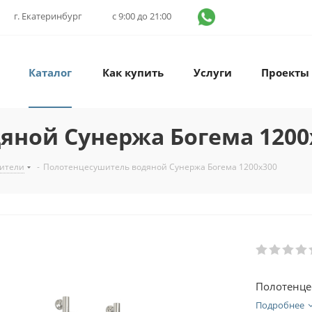
г. Екатеринбург
с 9:00 до 21:00
Каталог
Как купить
Услуги
Проекты
яной Сунержа Богема 1200
ители
-
Полотенцесушитель водяной Сунержа Богема 1200x300
Полотенце
Подробнее