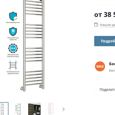
от
38 
Нашли д
Подроб
Бе
Бес
Поделит