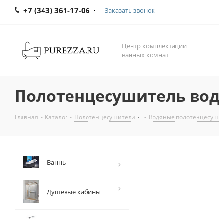
+7 (343) 361-17-06
Заказать звонок
Центр комплектации
ванных комнат
Полотенцесушитель вод
Главная
-
Каталог
-
Полотенцесушители
-
Водяные полотенцесуш
Ванны
Душевые кабины