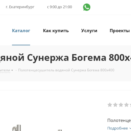
г. Екатеринбург
с 9:00 до 21:00
Каталог
Как купить
Услуги
Проекты
яной Сунержа Богема 800x
ители
-
Полотенцесушитель водяной Сунержа Богема 800x400
Полотенце
Подробнее