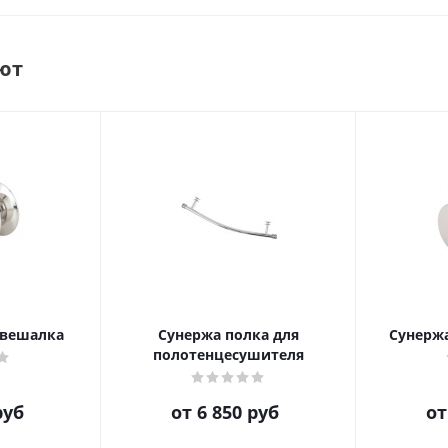
ют
 вешалка
Сунержа полка для
Сунерж
полотенцесушителя
руб
от
6 850 руб
о