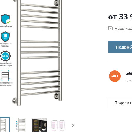
от
33 
Нашли д
Подроб
Бе
Бес
Поделит