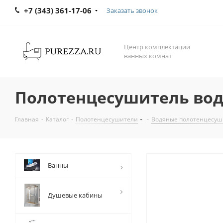
+7 (343) 361-17-06
Заказать звонок
Центр комплектации
ванных комнат
Полотенцесушитель вод
Главная
-
Каталог
-
Полотенцесушители
-
Водяные полотенцесуш
Ванны
Душевые кабины