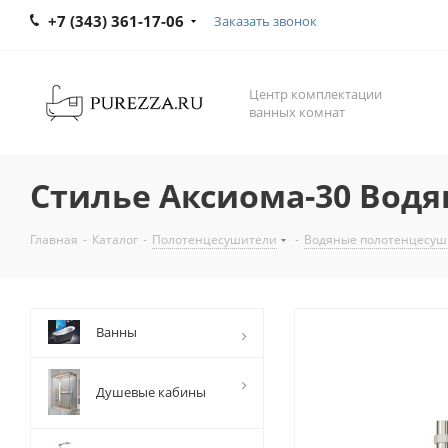
+7 (343) 361-17-06
Заказать звонок
Центр комплектации
ванных комнат
Стилье Аксиома-30 Водя
Главная
-
Каталог
-
Полотенцесушители
-
Водяные полотенцесуш
Ванны
Душевые кабины