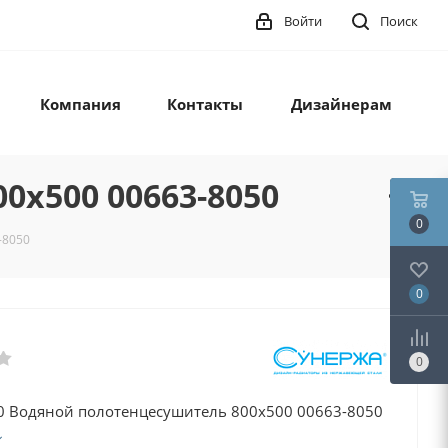
Войти
Поиск
Компания
Контакты
Дизайнерам
0х500 00663-8050
0
-8050
0
0
0 Водяной полотенцесушитель 800х500 00663-8050