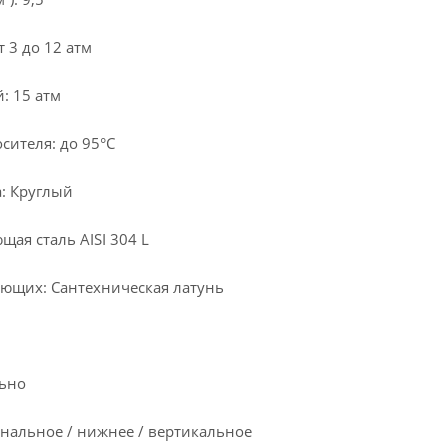
 3 до 12 атм
: 15 атм
сителя: до 95°С
: Круглый
ая сталь AISI 304 L
ющих: Сантехническая латунь
льно
нальное / нижнее / вертикальное