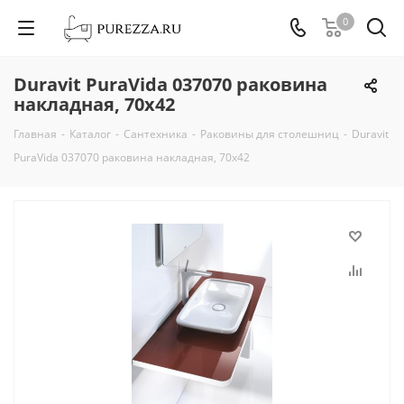
0
Duravit PuraVida 037070 раковина
накладная, 70х42
Главная
-
Каталог
-
Сантехника
-
Раковины для столешниц
-
Duravit
PuraVida 037070 раковина накладная, 70х42