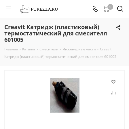
0
Creavit Катридж (пластиковый)
термостатический для смесителя
601005
Главная
-
Каталог
-
Смесители
-
Инженерные части
-
Creavit
Катридж (пластиковый) термостатический для смесителя 601005