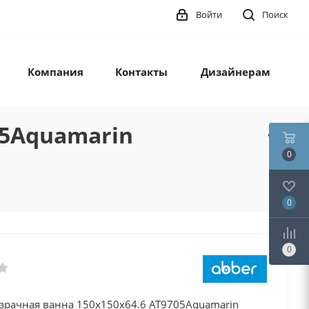
Войти
Поиск
Компания
Контакты
Дизайнерам
05Aquamarin
0
0
0
розрачная ванна 150х150х64.6 AT9705Aquamarin