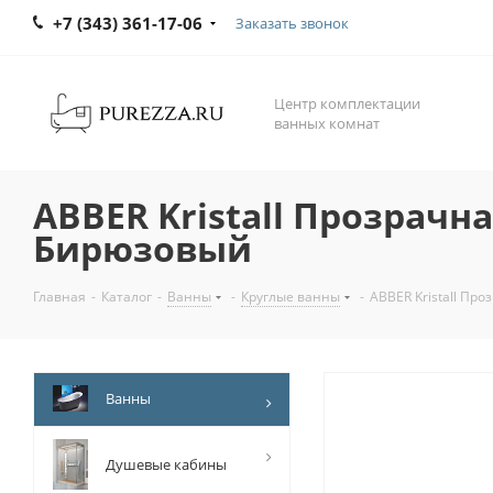
+7 (343) 361-17-06
Заказать звонок
Центр комплектации
ванных комнат
ABBER Kristall Прозрачн
Бирюзовый
Главная
-
Каталог
-
Ванны
-
Круглые ванны
-
ABBER Kristall Пр
Ванны
Душевые кабины