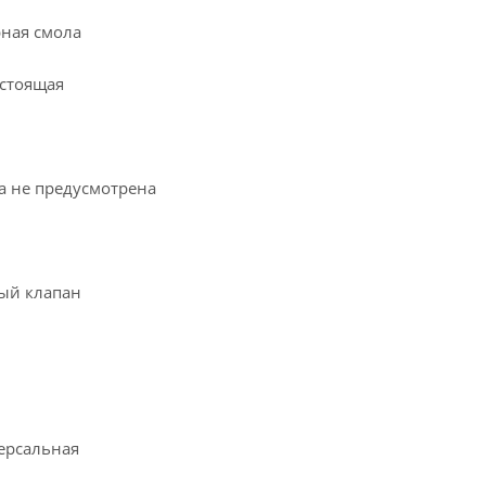
ная смола
остоящая
а не предусмотрена
ый клапан
ерсальная