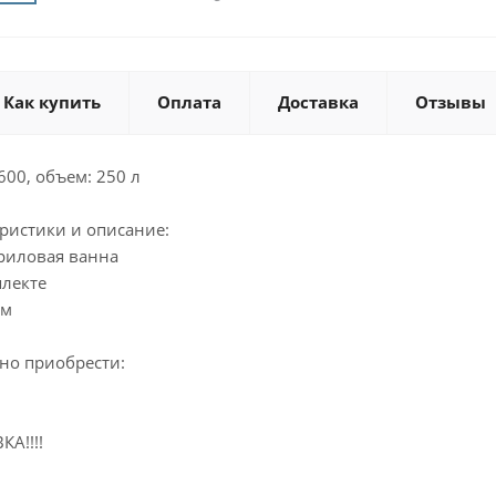
Как купить
Оплата
Доставка
Отзывы
00, объем: 250 л
ристики и описание:
риловая ванна
плекте
мм
но приобрести:
А!!!!