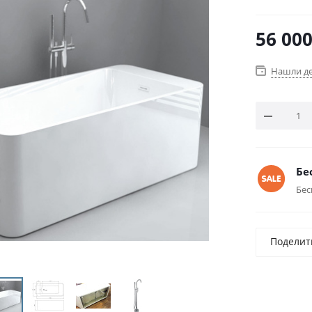
56 00
Нашли д
Бе
Бес
Поделит