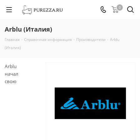
0
Arblu (Италия)
Главная
-
Справочная информация
-
Производители
-
Arblu
(Италия)
Arblu
начал
свою