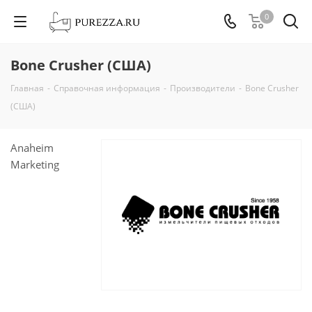
0
Bone Crusher (США)
Главная
-
Справочная информация
-
Производители
-
Bone Crusher
(США)
Anaheim
Marketing