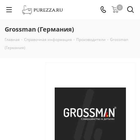
0
Grossman (Германия)
Главная
-
Справочная информация
-
Производители
-
Grossman
(Германия)