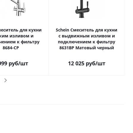
меситель для кухни
Schein Смеситель для кухни
бким изливом и
с выдвижным изливом и
чением к фильтру
подключением к фильтру
8684-CP
8631BP Матовый черный
999
руб
/шт
12 025
руб
/шт