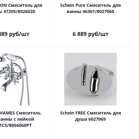
ICON Смеситель для
Schein Pure Смеситель для
ы 47205/8026020
ванны 46301/8027060
889
руб
/шт
6 889
руб
/шт
THAMES Смеситель
Schein FREE Смеситель для
ванны с лейкой
душа 6027069
1CS/8056060PT