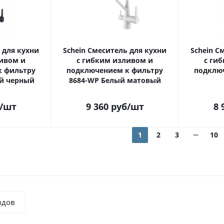
 для кухни
Schein Смеситель для кухни
Schein С
ивом и
с гибким изливом и
с ги
к фильтру
подключением к фильтру
подклю
ый черный
8684-WP Белый матовый
/шт
9 360
руб
/шт
8 
1
2
3
10
ндов