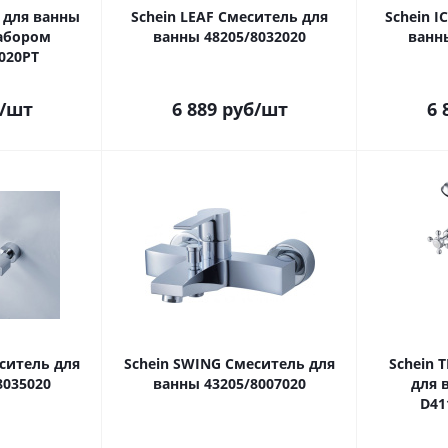
 для ванны
Schein LEAF Смеситель для
Schein 
абором
ванны 48205/8032020
ванн
020PT
/шт
6 889
руб
/шт
6 
ситель для
Schein SWING Смеситель для
Schein 
8035020
ванны 43205/8007020
для 
D41