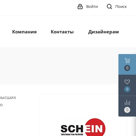
Войти
Поиск
Компания
Контакты
Дизайнерам
0
0
ивысших
то
0