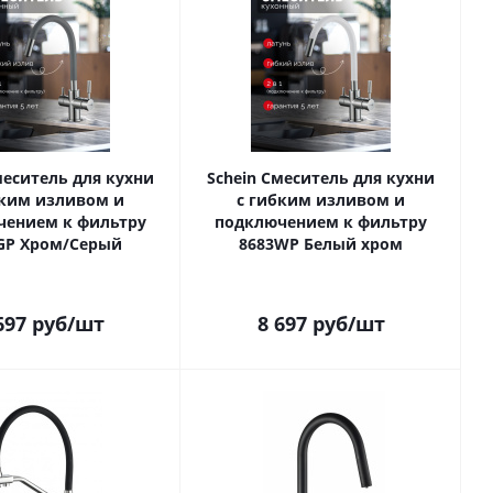
меситель для кухни
Schein Смеситель для кухни
бким изливом и
с гибким изливом и
чением к фильтру
подключением к фильтру
GP Хром/Серый
8683WP Белый хром
697
руб
/шт
8 697
руб
/шт