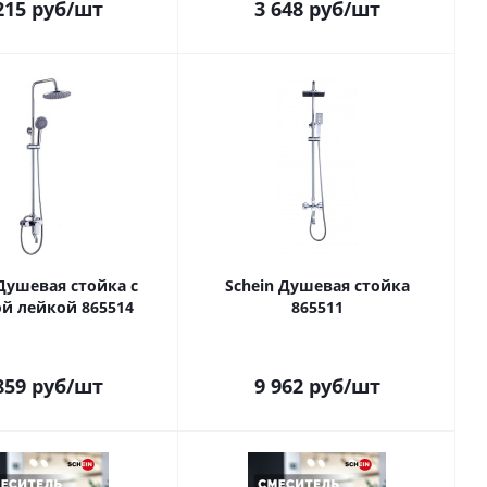
215
руб
/шт
3 648
руб
/шт
 Душевая стойка с
Schein Душевая стойка
й лейкой 865514
865511
859
руб
/шт
9 962
руб
/шт