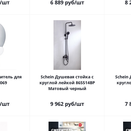
/шт
6 889
руб
/шт
8 
ситель для
Schein Душевая стойка с
Schein
069
круглой лейкой 865514BP
кругло
Матовый черный
/шт
9 962
руб
/шт
7 