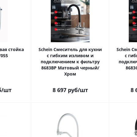
вая стойка
Schein Смеситель для кухни
Schein С
7055
с гибким изливом и
с ги
подключением к фильтру
подклю
8683BP Матовый черный/
8683
Хром
б
/шт
8 697
руб
/шт
8 