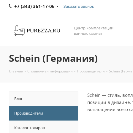
+7 (343) 361-17-06
Заказать звонок
Центр комплектации
ванных комнат
Schein (Германия)
Главная
-
Справочная информация
-
Производители
-
Schein (Герм
Schein — стиль, во
Блог
позиций в дизайне, 
воплощение всего са
Производители
Каталог товаров