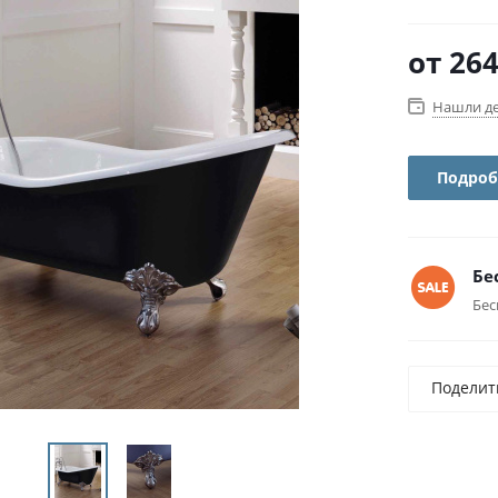
от
264
Нашли д
Подроб
Бе
Бес
Поделит