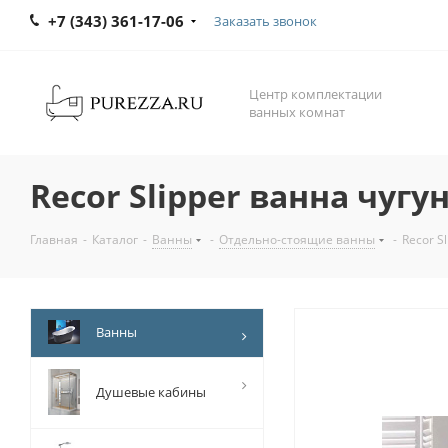
+7 (343) 361-17-06
Заказать звонок
Центр комплектации
ванных комнат
Recor Slipper ванна чугу
Главная
-
Каталог
-
Ванны
-
Отдельно-стоящие ванны
-
Recor S
Ванны
Душевые кабины