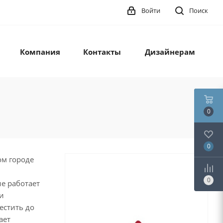
Войти
Поиск
Компания
Контакты
Дизайнерам
0
0
м городе
0
е работает
и
естить до
ает