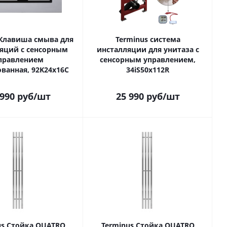
 Клавиша смыва для
Terminus система
яций с сенсорным
инсталляции для унитаза с
правлением
сенсорным управлением,
ванная, 92K24х16С
34iS50х112R
 990
руб
/шт
25 990
руб
/шт
us Стойка QUATRO
Terminus Стойка QUATRO