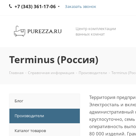
+7 (343) 361-17-06
Заказать звонок
Центр комплектации
ванных комнат
Terminus (Россия)
Главная
-
Справочная информация
-
Производители
-
Terminus (Рос
Территория предпр
Блог
Электросталь и вклю
административный к
Производители
круглосуточно, сем
оперативность выпо
Каталог товаров
80 000 изделий. Гра