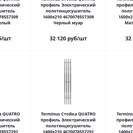
рический
профиль Электрический
профил
шитель
полотенцесушитель
поло
78557308
1600х210 4670078557308
1600х2
елый
Черный муар
Мат
б
/шт
32 120
руб
/шт
32
а QUATRO
Terminus Стойка QUATRO
Termin
рический
профиль Электрический
профил
шитель
полотенцесушитель
поло
78557292
1400х210 4670078557292
1400х2