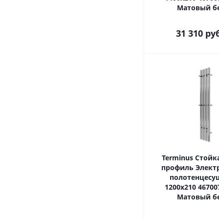
Матовый б
31 310
ру
Terminus Стойк
профиль Элект
полотенцесу
1200х210 46700
Матовый б