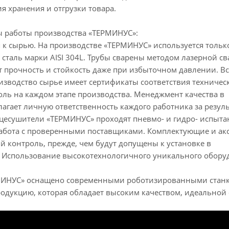
я хранения и отгрузки товара.
 работы производства «ТЕРМИНУС»:
 к сырью. На производстве «ТЕРМИНУС» используется тольк
сталь марки AISI 304L. Трубы сварены методом лазерной св
т прочность и стойкость даже при избыточном давлении. Вс
изводство сырье имеет сертификаты соответствия техничес
оль на каждом этапе производства. Менеджмент качества в
гает личную ответственность каждого работника за резуль
нцесушители «ТЕРМИНУС» проходят пневмо- и гидро- испыта
Работа с проверенными поставщиками. Комплектующие и ак
 контроль, прежде, чем будут допущены к установке в
 Использование высокотехнологичного уникального обору
МИНУС» оснащено современными роботизированными станка
родукцию, которая обладает высоким качеством, идеальной