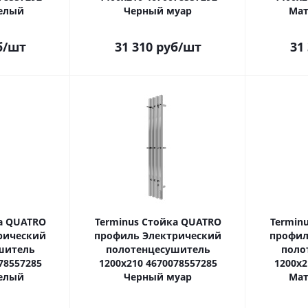
елый
Черный муар
Мат
б
/шт
31 310
руб
/шт
31
а QUATRO
Terminus Стойка QUATRO
Termin
рический
профиль Электрический
профил
шитель
полотенцесушитель
поло
78557285
1200х210 4670078557285
1200х2
елый
Черный муар
Мат