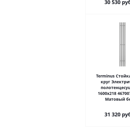
30 530
ру
Terminus Стойк
круг Электри
полотенцесу
1600х218 46700
Матовый б
31 320
ру