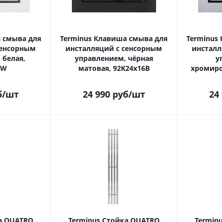
 смыва для
Terminus Клавиша смыва для
Terminus
сенсорным
инсталляций с сенсорным
инсталл
 белая,
управлением, чёрная
у
6W
матовая, 92K24х16B
хромиро
б
/шт
24 990
руб
/шт
24
а QUATRO
Terminus Стойка QUATRO
Termin