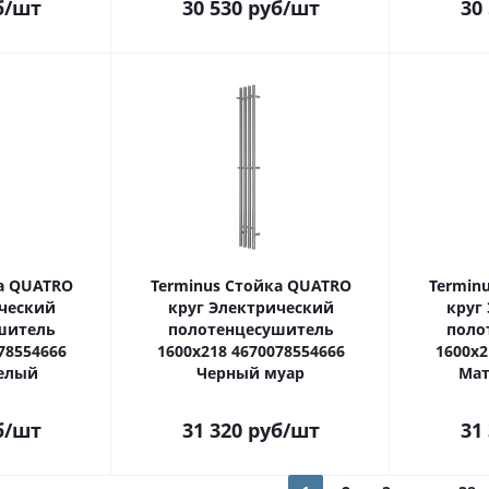
б
/шт
30 530
руб
/шт
30
а QUATRO
Terminus Стойка QUATRO
Termin
ческий
круг Электрический
круг
шитель
полотенцесушитель
поло
78554666
1600х218 4670078554666
1600х2
елый
Черный муар
Мат
б
/шт
31 320
руб
/шт
31